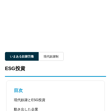
いまある奴隷労働
現代奴隷制
ESG投資
目次
現代奴隷とESG投資
動き出した企業